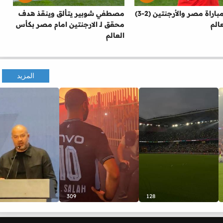
أهداف مباراة مصر والأرجنتين (2-3)
مصطفي شوبير يتألق وينقذ هدف
الم
محقق لـ الارجنتين امام مصر بكأس
العالم
المزيد
309
128