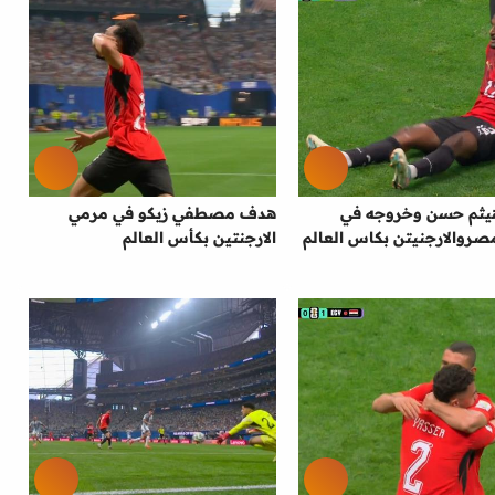
هيثم حسن وخروجه في
هدف مصطفي زيكو في مرمي
مصروالارجنيتن بكاس العالم
الارجنتين بكأس العالم