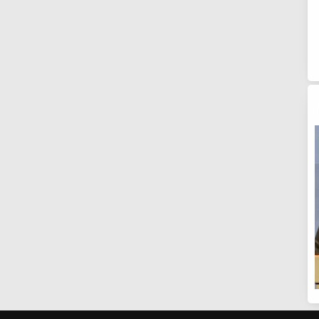
189
183
245