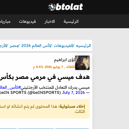
الرئيسية
الاخبار
فيديوهات
مباريا
الرئيسيه
الفيديوهات
كأس العالم 2026
مصر
الأرج
لؤى ابراهيم
الثلاثاء , 7 يوليو 2026 ,8:53 م
هدف ميسي في مرمي مصر بكأس ا
ميسي يدرك التعادل للمنتخب الأرجنتيني
#كأس_العالم026
July 7, 2026
— beIN SPORTS (@beINSPORTS)
إخلاء مسئولية:
هذا المحتوى لم يتم انشائه او ا
الثالث