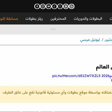
ت
البطولات والدوريات
المحترفين
ريلز بطولات
مسابقة التو
نتين
ليونيل ميسي
لعالم
2
pic.twitter.com/dS1IW7XZL5
ستضافته بواسطة موقع بطولات وأي مسئولية قانونية تقع على عاتق الطرف