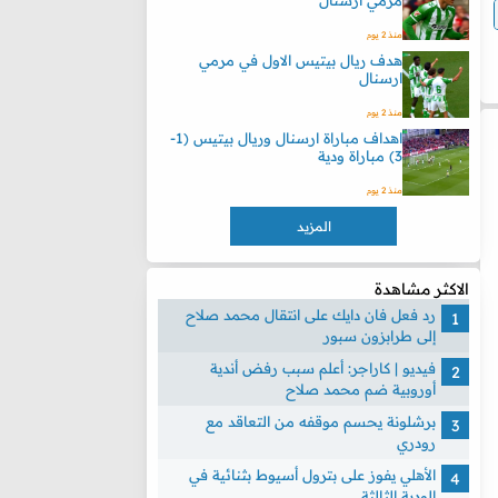
مرمي ارسنال
منذ 2 يوم
هدف ريال بيتيس الاول في مرمي
ارسنال
منذ 2 يوم
اهداف مباراة ارسنال وريال بيتيس (1-
3) مباراة ودية
منذ 2 يوم
المزيد
الاكثر مشاهدة
رد فعل فان دايك على انتقال محمد صلاح
إلى طرابزون سبور
فيديو | كاراجر: أعلم سبب رفض أندية
أوروبية ضم محمد صلاح
برشلونة يحسم موقفه من التعاقد مع
رودري
الأهلي يفوز على بترول أسيوط بثنائية في
الودية الثالثة