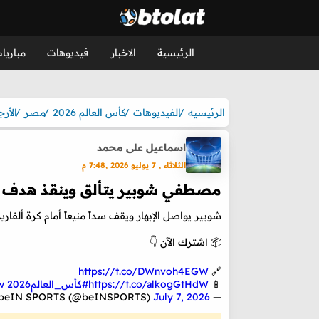
الرئيسية
الاخبار
فيديوهات
مباريا
الرئيسيه
الفيديوهات
كأس العالم 2026
مصر
الأرج
اسماعيل على محمد
الثلاثاء , 7 يوليو 2026 ,7:48 م
مصطفي شوبير يتألق وينقذ هدف مح
شوبير يواصل الإبهار ويقف سداً منيعاً أمام كرة ألفاري
📦 اشترك الآن 👇
https://t.co/DWnvoh4EGW
🔗
📱
https://t.co/alkogGtHdW
#كأس_العالم2026
w
July 7, 2026
— beIN SPORTS (@beINSPORTS)