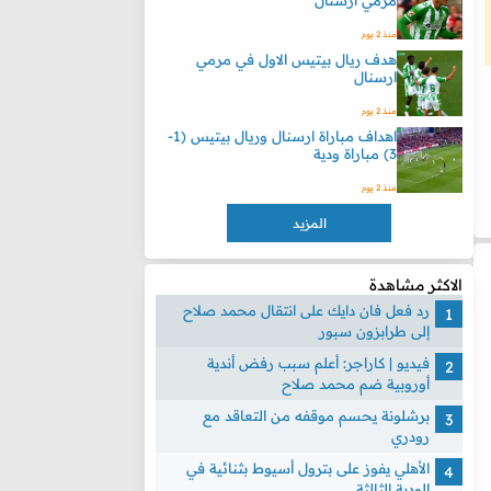
مرمي ارسنال
منذ 2 يوم
هدف ريال بيتيس الاول في مرمي
ارسنال
منذ 2 يوم
اهداف مباراة ارسنال وريال بيتيس (1-
3) مباراة ودية
منذ 2 يوم
المزيد
الاكثر مشاهدة
رد فعل فان دايك على انتقال محمد صلاح
إلى طرابزون سبور
فيديو | كاراجر: أعلم سبب رفض أندية
أوروبية ضم محمد صلاح
برشلونة يحسم موقفه من التعاقد مع
رودري
الأهلي يفوز على بترول أسيوط بثنائية في
الودية الثالثة