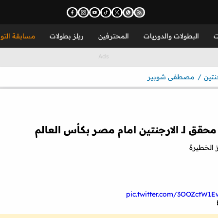
ت
البطولات والدوريات
المحترفين
ريلز بطولات
مسابقة التو
نتين
مصطفى شوبير
قق لـ الارجنتين امام مصر بكأس العالم
ز الخطيرة
pic.twitter.com/3OOZctW1E