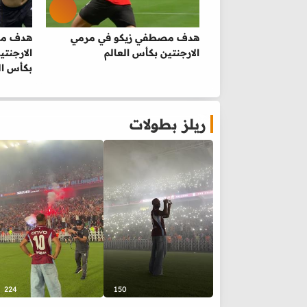
هدف مصطفي زيكو في مرمي
هدف مصر
الارجنتين بكأس العالم
الارجنت
بكأس ال
ريلز بطولات
224
150