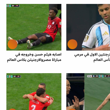
رجنتين الاول في مرمي
اصابه هيثم حسن وخروجه في
س العالم
مباراة مصروالارجنيتن بكاس العالم