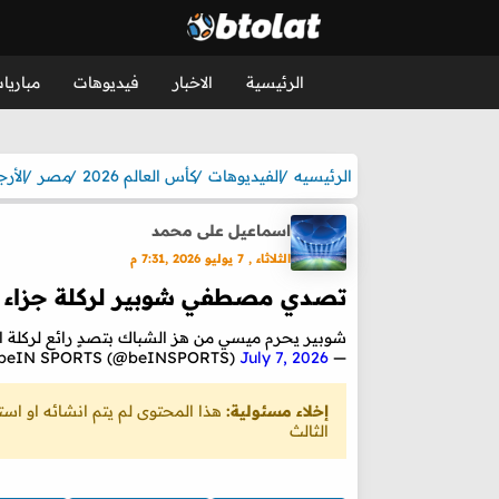
الرئيسية
الاخبار
فيديوهات
مباريا
الرئيسيه
الفيديوهات
كأس العالم 2026
مصر
الأرج
اسماعيل على محمد
الثلاثاء , 7 يوليو 2026 ,7:31 م
تصدي مصطفي شوبير لركلة جزاء م
شوبير يحرم ميسي من هز الشباك بتصدٍ رائع لركلة ال
July 7, 2026
— beIN SPORTS (@beINSPORTS)
إخلاء مسئولية:
هذا المحتوى لم يتم انشائه او ا
الثالث