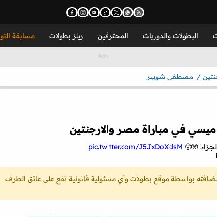
ت
البطولات والدوريات
المحترفين
ريلز بطولات
مسابقة التو
نتين
مصطفى شوبير
يسي في مباراة مصر والارجنتين
جزاء! 🧤😮
pic.twitter.com/J5JxDoXdsM
ستضافته بواسطة موقع بطولات وأي مسئولية قانونية تقع على عاتق الطرف