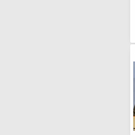
185
179
240