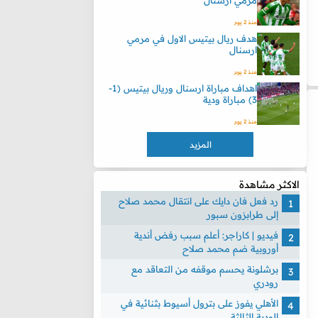
مرمي ارسنال
منذ 2 يوم
هدف ريال بيتيس الاول في مرمي
ارسنال
منذ 2 يوم
اهداف مباراة ارسنال وريال بيتيس (1-
3) مباراة ودية
منذ 2 يوم
المزيد
الاكثر مشاهدة
رد فعل فان دايك على انتقال محمد صلاح
إلى طرابزون سبور
فيديو | كاراجر: أعلم سبب رفض أندية
أوروبية ضم محمد صلاح
برشلونة يحسم موقفه من التعاقد مع
رودري
الأهلي يفوز على بترول أسيوط بثنائية في
الودية الثالثة