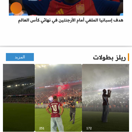
هدف إسبانيا الملغي أمام الأرجنتين في نهائي كأس العالم
ريلز بطولات
المزيد
251
172