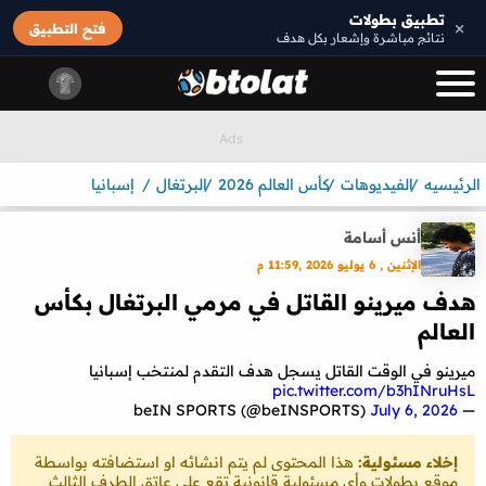
تطبيق بطولات
×
فتح التطبيق
نتائج مباشرة وإشعار بكل هدف
الرئيسيه
الفيديوهات
كأس العالم 2026
البرتغال
إسبانيا
أنس أسامة
الإثنين , 6 يوليو 2026 ,11:59 م
هدف ميرينو القاتل في مرمي البرتغال بكأس
العالم
ميرينو في الوقت القاتل يسجل هدف التقدم لمنتخب إسبانيا
pic.twitter.com/b3hINruHsL
July 6, 2026
— beIN SPORTS (@beINSPORTS)
إخلاء مسئولية:
هذا المحتوى لم يتم انشائه او استضافته بواسطة
موقع بطولات وأي مسئولية قانونية تقع على عاتق الطرف الثالث