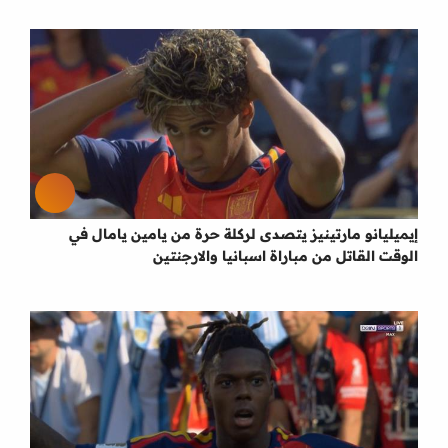
إيميليانو مارتينيز يتصدى لركلة حرة من يامين يامال في
الوقت القاتل من مباراة اسبانيا والارجنتين