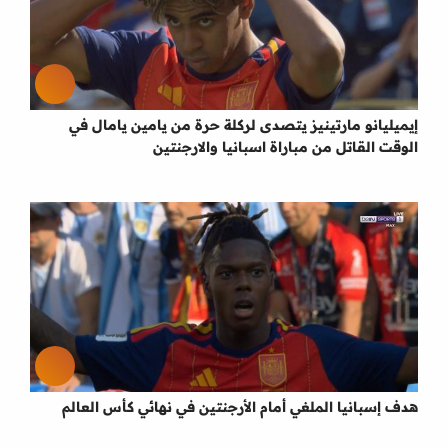
إيميليانو مارتينيز يتصدى لركلة حرة من يامين يامال في
الوقت القاتل من مباراة اسبانيا والارجنتين
هدف إسبانيا الملغي أمام الأرجنتين في نهائي كأس العالم