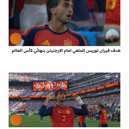
هدف فيران توريس الملغي امام الارجنيتن بنهائي كأس العالم