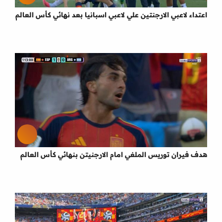
اعتداء لاعبي الارجنتين علي لاعبي اسبانيا بعد نهائي كأس العالم
هدف فيران توريس الملغي امام الارجنيتن بنهائي كأس العالم