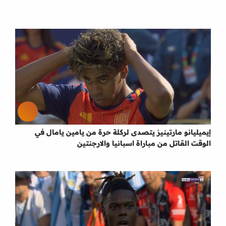
إيميليانو مارتينيز يتصدى لركلة حرة من يامين يامال في
الوقت القاتل من مباراة اسبانيا والارجنتين