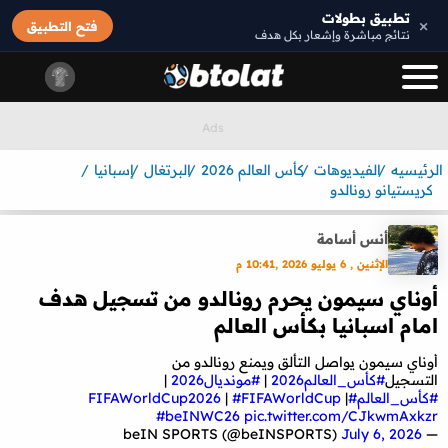
تطبيق بطولات
×
فتح التطبيق
نتائج مباشرة وإشعار بكل هدف
الرئيسيه
الفيديوهات
كأس العالم 2026
البرتغال
إسبانيا
كريستيانو رونالدو
أنس أسامة
الإثنين , 6 يوليو 2026 ,10:41 م
أوناي سيمون يحرم رونالدو من تسجيل هدف
امام اسبانيا بكأس العالم
أوناي سيمون يواصل التألق ويمنع رونالدو من
التسجيل
#كأس_العالم2026
|
#مونديال2026
|
#كأس_العالم
#FIFAWorldCup2026
|
#FIFAWorldCup
|
#beINWC26
pic.twitter.com/CJkwmAxkzr
July 6, 2026
— beIN SPORTS (@beINSPORTS)