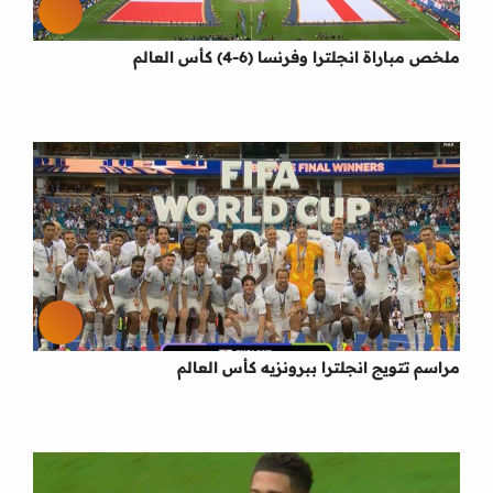
ملخص مباراة انجلترا وفرنسا (6-4) كأس العالم
مراسم تتويج انجلترا ببرونزيه كأس العالم