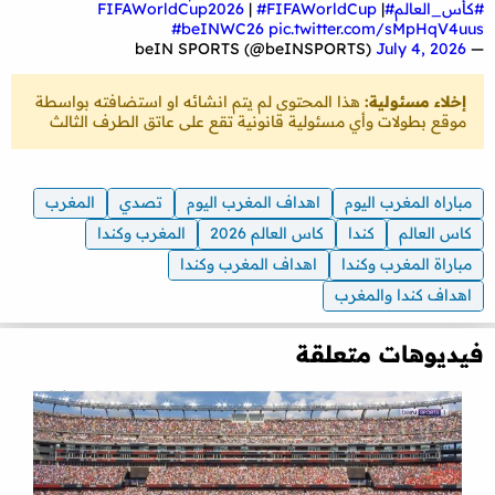
#كأس_العالم
#FIFAWorldCup2026
|
#FIFAWorldCup
|
#beINWC26
pic.twitter.com/sMpHqV4uus
July 4, 2026
— beIN SPORTS (@beINSPORTS)
إخلاء مسئولية:
هذا المحتوى لم يتم انشائه او استضافته بواسطة
موقع بطولات وأي مسئولية قانونية تقع على عاتق الطرف الثالث
مباراه المغرب اليوم
اهداف المغرب اليوم
تصدي
المغرب
كاس العالم
كندا
كاس العالم 2026
المغرب وكندا
مباراة المغرب وكندا
اهداف المغرب وكندا
اهداف كندا والمغرب
فيديوهات متعلقة