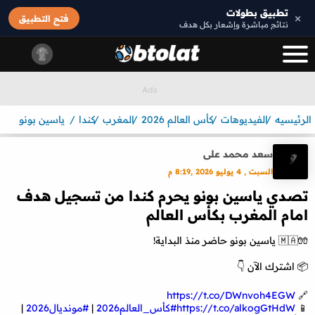
تطبيق بطولات
×
فتح التطبيق
نتائج مباشرة وإشعار بكل هدف
الرئيسيه
الفيديوهات
كأس العالم 2026
المغرب
كندا
ياسين بونو
سعد محمد على
السبت , 4 يوليو 2026 ,8:19 م
تصدي ياسين بونو يحرم كندا من تسجيل هدف
امام المغرب بكأس العالم
🧤🇲🇦 ياسين بونو حاضر منذ البداية!
📦 اشترك الآن 👇
https://t.co/DWnvoh4EGW
🔗
📱
https://t.co/alkogGtHdW
#كأس_العالم2026
|
#مونديال2026
|