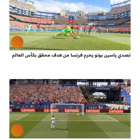
تصدي ياسين بونو يحرم فرنسا من هدف محقق بكأس العالم