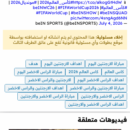
📱
https://t.co/alkogGtHdW
#كأس_العالم2026
|
#مونديال2026
|
#كأس_العالم
#beINWC26
|
#FIFAWorldCup2026
|
#FIFAWorldCup
|
#beINSHOW
|
#beINSQUAD
pic.twitter.com/4sngAgd6NN
July 4, 2026
— beIN SPORTS (@beINSPORTS)
إخلاء مسئولية:
هذا المحتوى لم يتم انشائه او استضافته بواسطة
موقع بطولات وأي مسئولية قانونية تقع على عاتق الطرف الثالث
مباراة الارجنتين اليوم
اهداف الارجنتين اليوم
هدف
كاس العالم
كاس العالم 2026
مباراة الراس الاخضر اليوم
اهداف الراس الاخضر اليوم
الارجنتين والراس الاخضر
مباراة الارجنتين والراس الاخضر
اهداف الارجنتين والراس الاخضر
الراس الاخضر والارجنتين
مباراة الراس الاخضر والارجنتين
اهداف الراس الاخضر والارجنتين
فيديوهات متعلقة