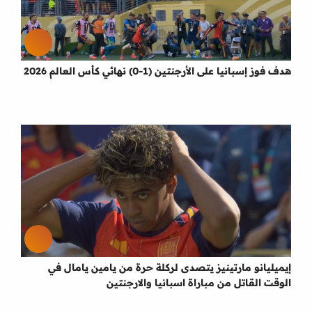
هدف فوز إسبانيا على الأرجنتين (1-0) نهائي كأس العالم 2026
إيميليانو مارتينيز يتصدى لركلة حرة من يامين يامال في
الوقت القاتل من مباراة اسبانيا والارجنتين