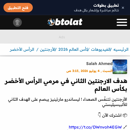
تطبيق بطولات
×
فتح التطبيق
نتائج مباشرة وإشعار بكل هدف
الرئيسيه
الفيديوهات
كأس العالم 2026
الأرجنتين
الرأس الأخضر
Salah Ahmed
السبت , 4 يوليو 2026 ,3:15 ص
هدف الارجنتين الثاني في مرمي الرأس الأخضر
بكأس العالم
الأرجنتين تتنفّس الصعداء ! ليساندرو مارتينيز يبصم على الهدف الثاني
للألبيسيليستي
📦 اشترك الآن 👇
https://t.co/DWnvoh4EGW
🔗