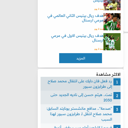
بيتيس
منذ 2 يوم
هدف ريال بيتيس الثاني العالمي في
مرمي ارسنال
منذ 2 يوم
هدف ريال بيتيس الاول في مرمي
ارسنال
منذ 2 يوم
المزيد
الاكثر مشاهدة
رد فعل فان دايك على انتقال محمد صلاح
إلى طرابزون سبور
تمت.. هيثم حسن إلى ناديه الجديد حتى
2030
"صدمة".. مدافع مانشستر يونايتد السابق:
محمد صلاح انتقل لـ طرابزون سبور لهذا
السبب
فيديو | كاراجر: أعلم سبب رفض أندية