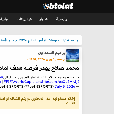
الرئيسية
الاخبار
فيديوهات
مباريا
الرئيسيه
الفيديوهات
كأس العالم 2026
مصر
أسترا
ابراهيم السعداوى
الجمعة , 3 يوليو 2026 ,11:34 م
محمد صلاح يهدر فرصه هدف امام ا
تسديدة محمد صلاح القوية تعلو المرمى الأسترالي
#كأ
6
|
#FIFAWorldCup
pic.twitter.com/eaOL2MrJjI
July 3, 2026
— beIN SPORTS (@beINSPORTS)
إخلاء مسئولية:
هذا المحتوى لم يتم انشائه او ا
الثالث