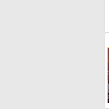
259
325
396