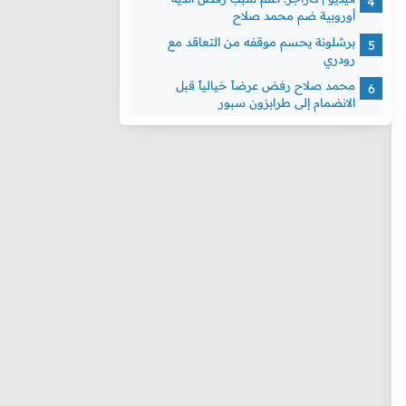
أوروبية ضم محمد صلاح
برشلونة يحسم موقفه من التعاقد مع
رودري
محمد صلاح رفض عرضاً خيالياً قبل
الانضمام إلى طرابزون سبور