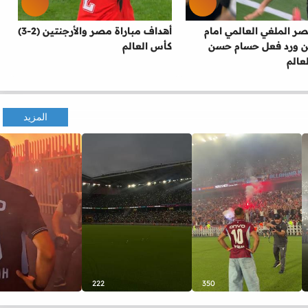
 الملغي العالمي امام
أهداف مباراة مصر والأرجنتين (2-3)
ين ورد فعل حسام حسن
كأس العالم
عالم
المزيد
222
350