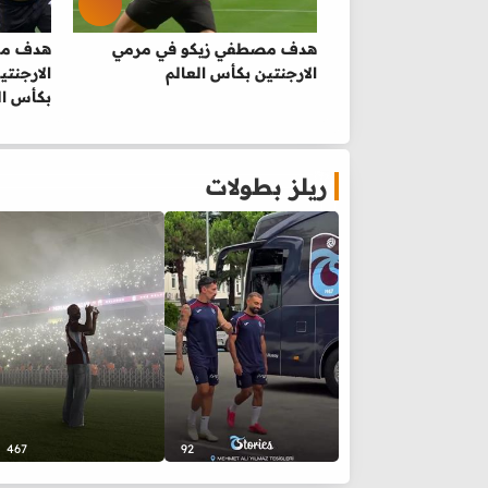
هدف مصطفي زيكو في مرمي
هدف مصر
الارجنتين بكأس العالم
الارجنت
بكأس ال
ريلز بطولات
467
92