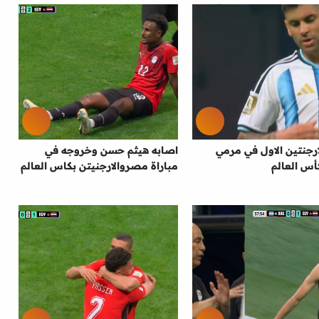
رجنتين الاول في مرمي
اصابه هيثم حسن وخروجه في
س العالم
مباراة مصروالارجنيتن بكاس العالم