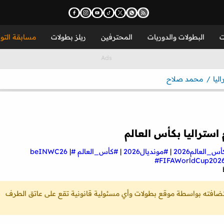
ت
البطولات والدوريات
المحترفين
ريلز بطولات
مسابقة التو
ليا
محمد صلاح
ستراليا بكأس العالم
س_العالم2026
|
#مونديال2026
|
#كأس_العالم
#beINWC26
|
#FIFAWorldCup202
ستضافته بواسطة موقع بطولات وأي مسئولية قانونية تقع على عاتق الطرف