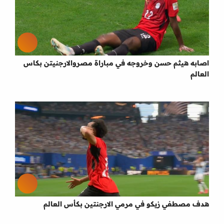
اصابه هيثم حسن وخروجه في مباراة مصروالارجنيتن بكاس
العالم
هدف مصطفي زيكو في مرمي الارجنتين بكأس العالم