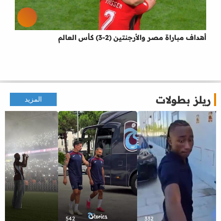
أهداف مباراة مصر والأرجنتين (2-3) كأس العالم
ريلز بطولات
المزيد
542
332