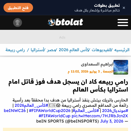
تطبيق بطولات
×
فتح التطبيق
نتائج مباشرة وإشعار بكل هدف
الرئيسيه
الفيديوهات
كأس العالم 2026
مصر
أستراليا
رامي ربيعة
ابراهيم السعداوى
الجمعة , 3 يوليو 2026 ,11:02 م
رامي ربيعه كاد ان يسجل هدف فوز قاتل امام
استراليا بكأس العالم
الحارس باتريك بيتش ينقذ أستراليا من هدف بدا محققاً بعد رأسية
رائعة من المدافع المصري رامي ربيعة 😱🇪🇬
#كأس_العالم2026
|
#مونديال2026
|
#كأس_العالم
#beINWC26
|
#FIFAWorldCup2026
|
#FIFAWorldCup
pic.twitter.com/7HJRbJcn2X
July 3, 2026
— beIN SPORTS (@beINSPORTS)