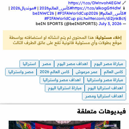
https://t.co/DWnvoh4EGW
🔗
📱
https://t.co/alkogGtHdW
#كأس_العالم2026
|
#مونديال2026
|
#كأس_العالم
#beINWC26
|
#FIFAWorldCup2026
|
#FIFAWorldCup
pic.twitter.com/di2jnkBctj
July 3, 2026
— beIN SPORTS (@beINSPORTS)
إخلاء مسئولية:
هذا المحتوى لم يتم انشائه او استضافته بواسطة
موقع بطولات وأي مسئولية قانونية تقع على عاتق الطرف الثالث
مباراة مصر اليوم
اهداف مصر اليوم
مصر
استراليا
كاس العالم
عمر مرموش
كاس العالم 2026
مصر واستراليا
مباراة مصر واستراليا
اهداف مصر واستراليا
اهداف استراليا اليوم
مباراة استراليا اليوم
اهداف استراليا ومصر
فيديوهات متعلقة