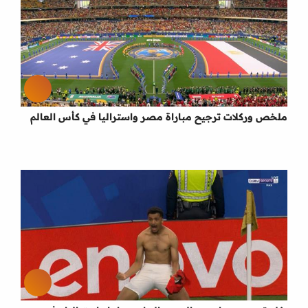
ملخص وركلات ترجيح مباراة مصر واستراليا في كأس العالم