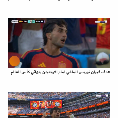
هدف فيران توريس الملغي امام الارجنيتن بنهائي كأس العالم