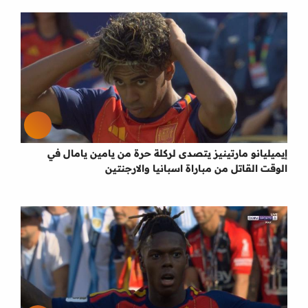
إيميليانو مارتينيز يتصدى لركلة حرة من يامين يامال في
الوقت القاتل من مباراة اسبانيا والارجنتين