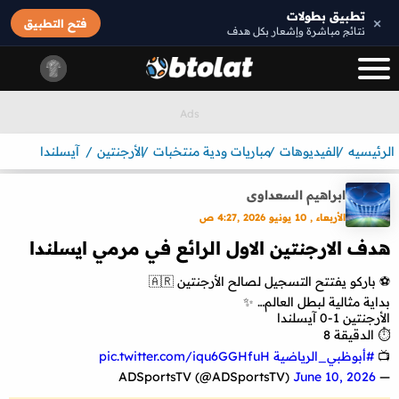
تطبيق بطولات
×
فتح التطبيق
نتائج مباشرة وإشعار بكل هدف
الرئيسيه
الفيديوهات
مباريات ودية منتخبات
الأرجنتين
آيسلندا
ابراهيم السعداوى
الأربعاء , 10 يونيو 2026 ,4:27 ص
هدف الارجنتين الاول الرائع في مرمي ايسلندا
⚽️ باركو يفتتح التسجيل لصالح الأرجنتين 🇦🇷
بداية مثالية لبطل العالم… ✨
الأرجنتين 1-0 آيسلندا
⏱️ الدقيقة 8
📺
#أبوظبي_الرياضية
pic.twitter.com/iqu6GGHfuH
June 10, 2026
— ADSportsTV (@ADSportsTV)