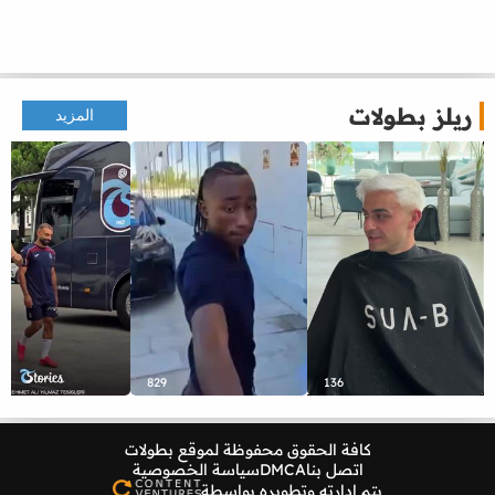
ريلز بطولات
المزيد
829
136
كافة الحقوق محفوظة لموقع
بطولات
اتصل بنا
DMCA
سياسة الخصوصية
يتم إدارته وتطويره بواسطة