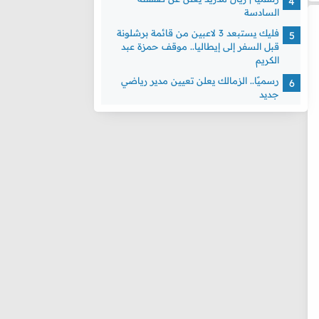
السادسة
فليك يستبعد 3 لاعبين من قائمة برشلونة
قبل السفر إلى إيطاليا.. موقف حمزة عبد
الكريم
رسميًا.. الزمالك يعلن تعيين مدير رياضي
جديد