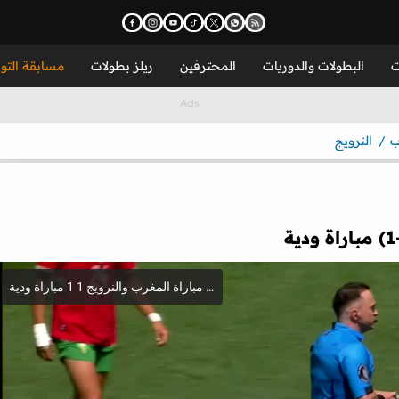
ت
البطولات والدوريات
المحترفين
ريلز بطولات
مسابقة التو
ب
النرويج