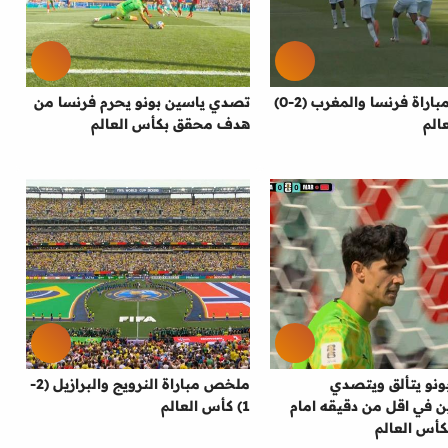
اهداف مباراة فرنسا والمغرب (2-0)
تصدي ياسين بونو يحرم فرنسا من
الم
هدف محقق بكأس العالم
ونو يتألق ويتصدي
ملخص مباراة النرويج والبرازيل (2-
 في اقل من دقيقه امام
1) كأس العالم
كأس العالم