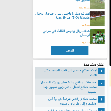
أستون فيلا
منذ 20 ساعة
اهداف مباراة باريس سان جيرمان وريال
مايوركا (0-3) مباراة ودية
منذ 3 يوم
هدف ريال بيتيس الثالث في مرمي
ارسنال
منذ 3 يوم
المزيد
الاكثر مشاهدة
تمت.. هيثم حسن إلى ناديه الجديد حتى
2030
"صدمة".. مدافع مانشستر يونايتد السابق:
محمد صلاح انتقل لـ طرابزون سبور لهذا
السبب
محمد صلاح رفض عرضاً خيالياً قبل
الانضمام إلى طرابزون سبور
رسميًا | ريال مدريد يعلن عن صفقته