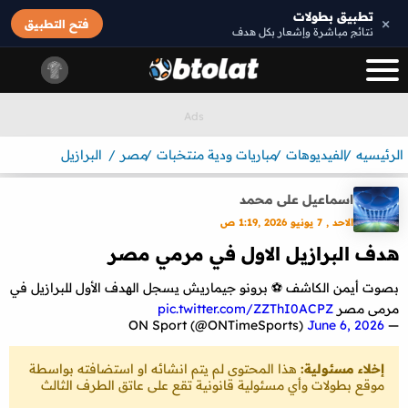
تطبيق بطولات
×
فتح التطبيق
نتائج مباشرة وإشعار بكل هدف
الرئيسيه
الفيديوهات
مباريات ودية منتخبات
مصر
البرازيل
اسماعيل على محمد
الاحد , 7 يونيو 2026 ,1:19 ص
هدف البرازيل الاول في مرمي مصر
بصوت أيمن الكاشف ⚽️ برونو جيماريش يسجل الهدف الأول للبرازيل في
مرمى مصر
pic.twitter.com/ZZThI0ACPZ
June 6, 2026
— ON Sport (@ONTimeSports)
إخلاء مسئولية:
هذا المحتوى لم يتم انشائه او استضافته بواسطة
موقع بطولات وأي مسئولية قانونية تقع على عاتق الطرف الثالث