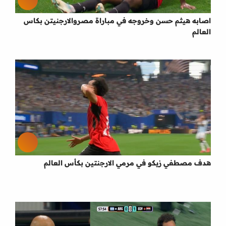
اصابه هيثم حسن وخروجه في مباراة مصروالارجنيتن بكاس
العالم
هدف مصطفي زيكو في مرمي الارجنتين بكأس العالم