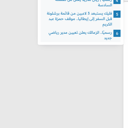
السادسة
فليك يستبعد 3 لاعبين من قائمة برشلونة
قبل السفر إلى إيطاليا.. موقف حمزة عبد
الكريم
رسميًا.. الزمالك يعلن تعيين مدير رياضي
جديد