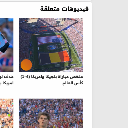
فيديوهات متعلقة
ملخص مباراة بلجيكا وامريكا (4-1)
هدف لوك
كأس العالم
امريكا ب