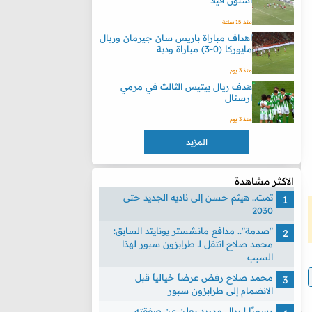
أستون فيلا
منذ 15 ساعة
اهداف مباراة باريس سان جيرمان وريال
مايوركا (0-3) مباراة ودية
منذ 3 يوم
هدف ريال بيتيس الثالث في مرمي
ارسنال
منذ 3 يوم
المزيد
الاكثر مشاهدة
تمت.. هيثم حسن إلى ناديه الجديد حتى
2030
"صدمة".. مدافع مانشستر يونايتد السابق:
محمد صلاح انتقل لـ طرابزون سبور لهذا
السبب
محمد صلاح رفض عرضاً خيالياً قبل
الانضمام إلى طرابزون سبور
رسميًا | ريال مدريد يعلن عن صفقته