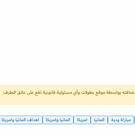
ستضافته بواسطة موقع بطولات وأي مسئولية قانونية تقع على عاتق الطرف
مباراة ودية
المانيا
امريكا
المانيا وامريكا
اهداف المانيا وامريكا