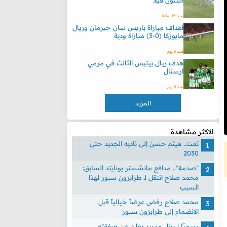
أستون فيلا
منذ 15 ساعة
اهداف مباراة باريس سان جيرمان وريال
مايوركا (0-3) مباراة ودية
منذ 3 يوم
هدف ريال بيتيس الثالث في مرمي
ارسنال
منذ 3 يوم
المزيد
الاكثر مشاهدة
تمت.. هيثم حسن إلى ناديه الجديد حتى
2030
"صدمة".. مدافع مانشستر يونايتد السابق:
محمد صلاح انتقل لـ طرابزون سبور لهذا
السبب
محمد صلاح رفض عرضاً خيالياً قبل
الانضمام إلى طرابزون سبور
رسميًا | ريال مدريد يعلن عن صفقته