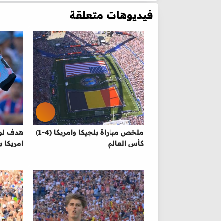
فيديوهات متعلقة
ملخص مباراة بلجيكا وامريكا (4-1)
هدف لوك
كأس العالم
امريكا ب