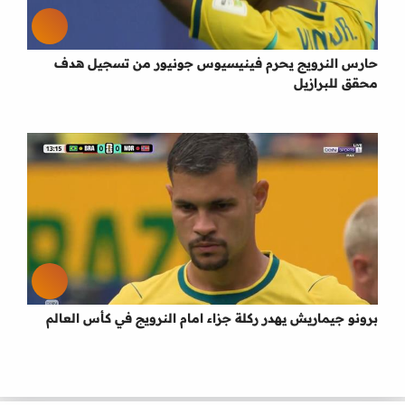
حارس النرويج يحرم فينيسيوس جونيور من تسجيل هدف
محقق للبرازيل
برونو جيماريش يهدر ركلة جزاء امام النرويج في كأس العالم