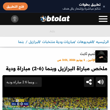
تطبيق بطولات
×
فتح التطبيق
نتائج مباشرة وإشعار بكل هدف
الرئيسيه
الفيديوهات
مباريات ودية منتخبات
البرازيل
بنما
تميم ثابت
الإثنين , 1 يونيو 2026 ,3:01 ص
ملخص مباراة البرازيل وبنما (6-2) مباراة ودية