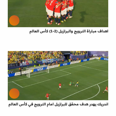
اهداف مباراة النرويج والبرازيل (2-1) كأس العالم
اندريك يهدر هدف محقق للبرازيل امام النرويج في كأس العالم