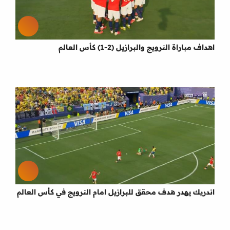
اهداف مباراة النرويج والبرازيل (2-1) كأس العالم
اندريك يهدر هدف محقق للبرازيل امام النرويج في كأس العالم