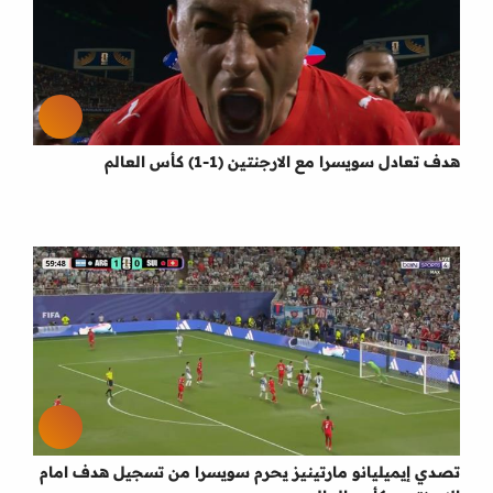
هدف تعادل سويسرا مع الارجنتين (1-1) كأس العالم
تصدي إيميليانو مارتينيز يحرم سويسرا من تسجيل هدف امام