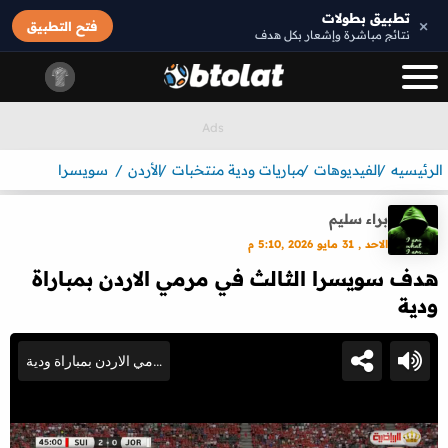
تطبيق بطولات
×
فتح التطبيق
نتائج مباشرة وإشعار بكل هدف
الرئيسيه
الفيديوهات
مباريات ودية منتخبات
الأردن
سويسرا
براء سليم
الاحد , 31 مايو 2026 ,5:10 م
هدف سويسرا الثالث في مرمي الاردن بمباراة
ودية