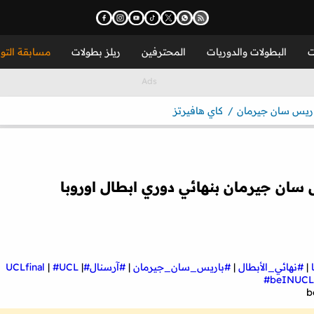
ت
البطولات والدوريات
المحترفين
ريلز بطولات
مسابقة التو
ريس سان جيرمان
كاي هافيرتز
ان جيرمان بنهائي دوري ابطال اوروبا
|
#نهائي_الأبطال
|
#باريس_سان_جيرمان
|
#آرسنال
#UCLfinal
|
#UCL
|
#beINUCL