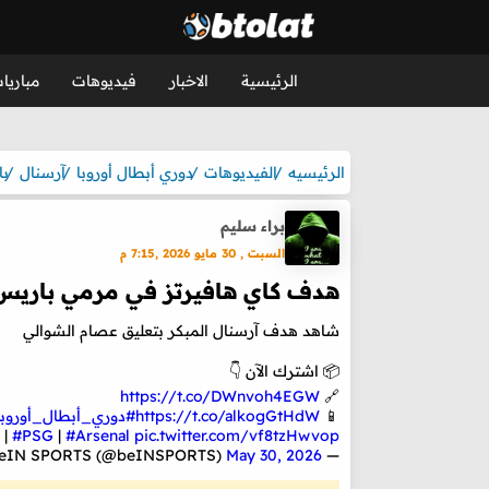
الرئيسية
الاخبار
فيديوهات
مباريا
الرئيسيه
الفيديوهات
دوري أبطال أوروبا
آرسنال
با
براء سليم
السبت , 30 مايو 2026 ,7:15 م
هدف كاي هافيرتز في مرمي باريس س
شاهد هدف آرسنال المبكر بتعليق عصام الشوالي
📦 اشترك الآن 👇
https://t.co/DWnvoh4EGW
🔗
📱
https://t.co/alkogGtHdW
#دوري_أبطال_أوروبا
|
#PSG
|
#Arsenal
pic.twitter.com/vf8tzHwvop
May 30, 2026
— beIN SPORTS (@beINSPORTS)