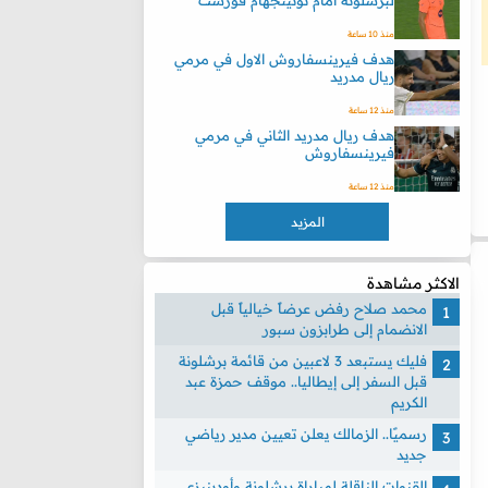
لبرشلونة امام نوتينجهام فورست
منذ 10 ساعة
هدف فيرينسفاروش الاول في مرمي
ريال مدريد
منذ 12 ساعة
هدف ريال مدريد الثاني في مرمي
فيرينسفاروش
منذ 12 ساعة
المزيد
الاكثر مشاهدة
محمد صلاح رفض عرضاً خيالياً قبل
الانضمام إلى طرابزون سبور
فليك يستبعد 3 لاعبين من قائمة برشلونة
قبل السفر إلى إيطاليا.. موقف حمزة عبد
الكريم
رسميًا.. الزمالك يعلن تعيين مدير رياضي
جديد
القنوات الناقلة لمباراة برشلونة وأودينيزي