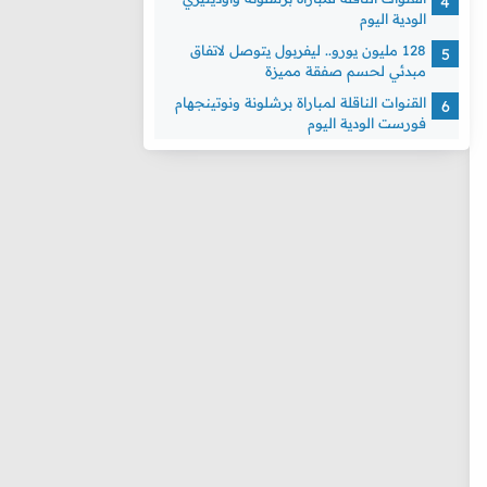
الودية اليوم
128 مليون يورو.. ليفربول يتوصل لاتفاق
مبدئي لحسم صفقة مميزة
القنوات الناقلة لمباراة برشلونة ونوتينجهام
فورست الودية اليوم