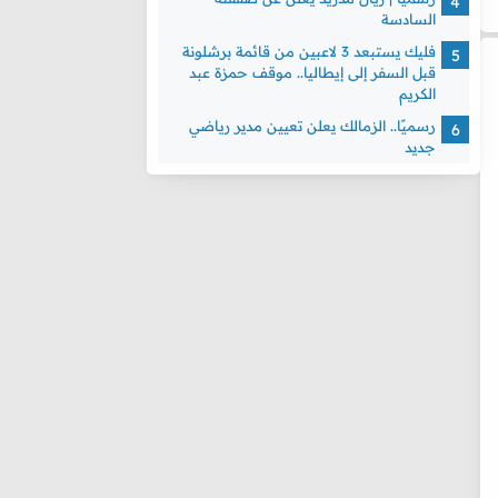
السادسة
فليك يستبعد 3 لاعبين من قائمة برشلونة
قبل السفر إلى إيطاليا.. موقف حمزة عبد
الكريم
رسميًا.. الزمالك يعلن تعيين مدير رياضي
جديد