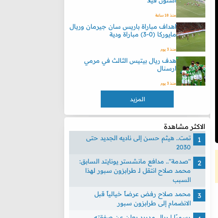
أستون فيلا
منذ 18 ساعة
اهداف مباراة باريس سان جيرمان وريال
مايوركا (0-3) مباراة ودية
منذ 3 يوم
هدف ريال بيتيس الثالث في مرمي
ارسنال
منذ 3 يوم
المزيد
الاكثر مشاهدة
تمت.. هيثم حسن إلى ناديه الجديد حتى
2030
"صدمة".. مدافع مانشستر يونايتد السابق:
محمد صلاح انتقل لـ طرابزون سبور لهذا
السبب
محمد صلاح رفض عرضاً خيالياً قبل
الانضمام إلى طرابزون سبور
رسميًا | ريال مدريد يعلن عن صفقته