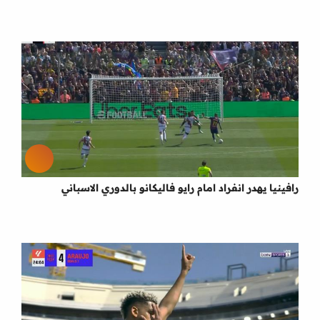
رافينيا يهدر انفراد امام رايو فاليكانو بالدوري الاسباني