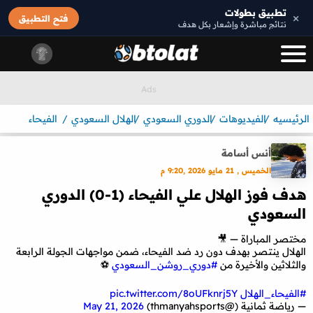
تطبيق بطولات
×
فتح التطبيق
نتائج مباشرة وإشعار بكل هدف
الرئيسيه
الفيديوهات
الدوري السعودي
الهلال السعودي
الفيحاء
أنس أسامة
الخميس , 21 مايو 2026 ,9:20 م
هدف فوز الهلال علي الفيحاء (1-0) الدوري
السعودي
مختصر المباراة — 🎥
الهلال ينتصر بهدف دون رد ضد الفيحاء، ضمن مواجهات الجولة الرابعة
والثلاثين والأخيرة من
#دوري_روشن_السعودي
⚽️
#الفيحاء_الهلال
pic.twitter.com/8oUFknrj5Y
— رياضة ثمانية (@thmanyahsports)
May 21, 2026