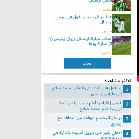
مرمي ارسنال
منذ 2 يوم
هدف ريال بيتيس الاول في مرمي
ارسنال
منذ 2 يوم
اهداف مباراة ارسنال وريال بيتيس (1-
3) مباراة ودية
منذ 2 يوم
المزيد
الاكثر مشاهدة
رد فعل فان دايك على انتقال محمد صلاح
إلى طرابزون سبور
فيديو | كاراجر: أعلم سبب رفض أندية
أوروبية ضم محمد صلاح
برشلونة يحسم موقفه من التعاقد مع
رودري
الأهلي يفوز على بترول أسيوط بثنائية في
الودية الثالثة