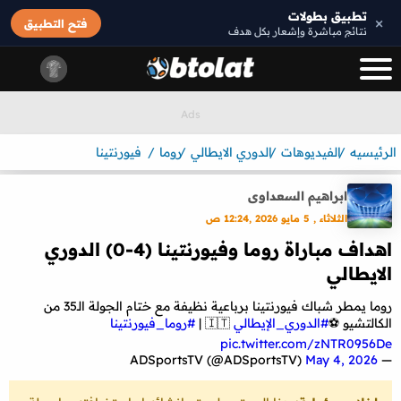
تطبيق بطولات
×
فتح التطبيق
نتائج مباشرة وإشعار بكل هدف
الرئيسيه
الفيديوهات
الدوري الايطالي
روما
فيورنتينا
ابراهيم السعداوى
الثلاثاء , 5 مايو 2026 ,12:24 ص
اهداف مباراة روما وفيورنتينا (4-0) الدوري
الايطالي
روما يمطر شباك فيورنتينا برباعية نظيفة مع ختام الجولة الـ35 من
الكالتشيو ⚽
#الدوري_الإيطالي
🇮🇹 |
#روما_فيورنتينا
pic.twitter.com/zNTR0956De
May 4, 2026
— ADSportsTV (@ADSportsTV)