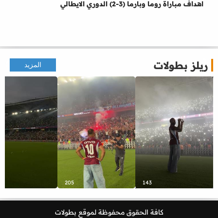
اهداف مباراة روما وبارما (3-2) الدوري الايطالي
ريلز بطولات
المزيد
205
143
كافة الحقوق محفوظة لموقع
بطولات