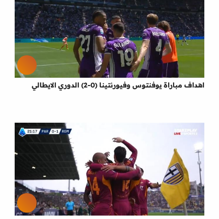
اهداف مباراة يوفنتوس وفيورنتينا (0-2) الدوري الايطالي