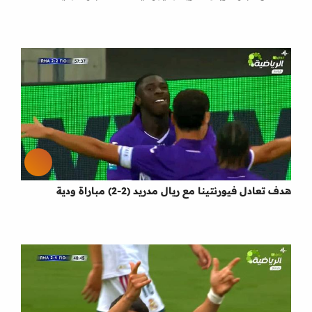
هدف تعادل فيورنتينا مع ريال مدريد (2-2) مباراة ودية