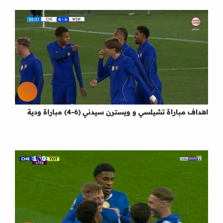
اهداف مباراة تشيلسي و ويسترن سيدني (6-4) مباراة ودية