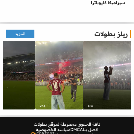
سيراميكا كليوباترا
ريلز بطولات
المزيد
264
186
كافة الحقوق محفوظة لموقع
بطولات
اتصل بنا
DMCA
سياسة الخصوصية