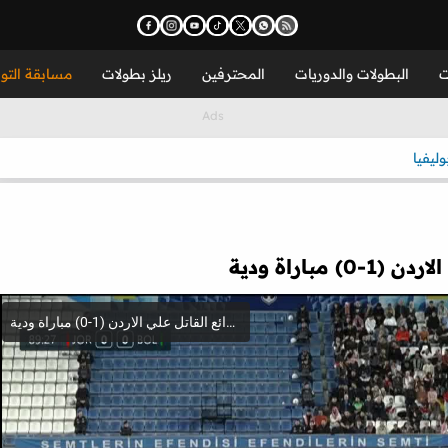
ت
البطولات والدوريات
المحترفين
ريلز بطولات
مسابقة التو
وليفيا
باراة ودية