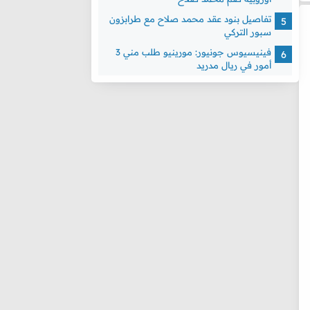
تفاصيل بنود عقد محمد صلاح مع طرابزون
سبور التركي
فينيسيوس جونيور: مورينيو طلب مني 3
أمور في ريال مدريد