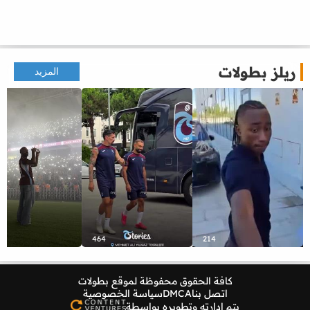
ريلز بطولات
المزيد
464
214
كافة الحقوق محفوظة لموقع
بطولات
اتصل بنا
DMCA
سياسة الخصوصية
يتم إدارته وتطويره بواسطة