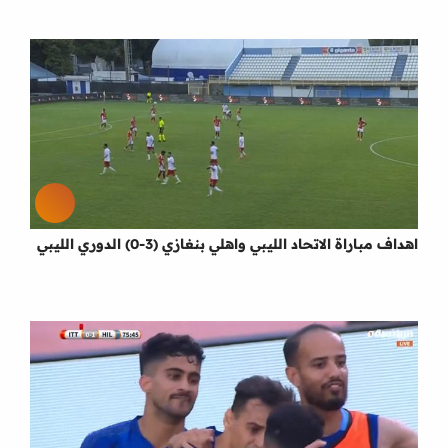
اهداف مباراة الاتحاد الليبي واهلي بنغازي (3-0) الدوري الليبي