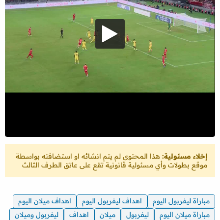
إخلاء مسئولية:
هذا المحتوى لم يتم انشائه او استضافته بواسطة
موقع بطولات وأي مسئولية قانونية تقع على عاتق الطرف الثالث
مباراة ليفربول اليوم
اهداف ليفربول اليوم
اهداف ميلان اليوم
مباراة ميلان اليوم
ليفربول
ميلان
اهداف
ليفربول وميلان