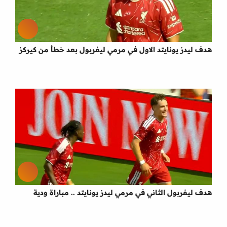
هدف ليدز يونايتد الاول في مرمي ليفربول بعد خطأ من كيركز
هدف ليفربول الثاني في مرمي ليدز يونايتد .. مباراة ودية