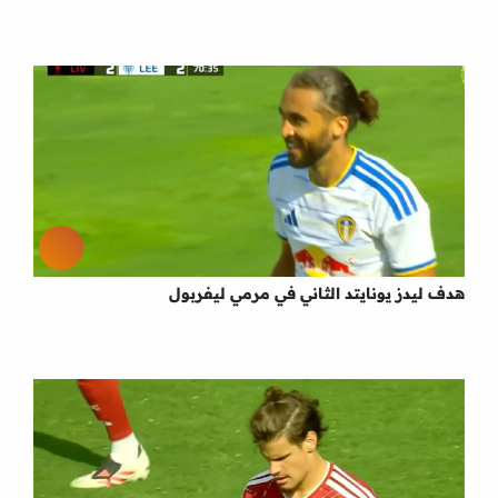
هدف ليدز يونايتد الثاني في مرمي ليفربول