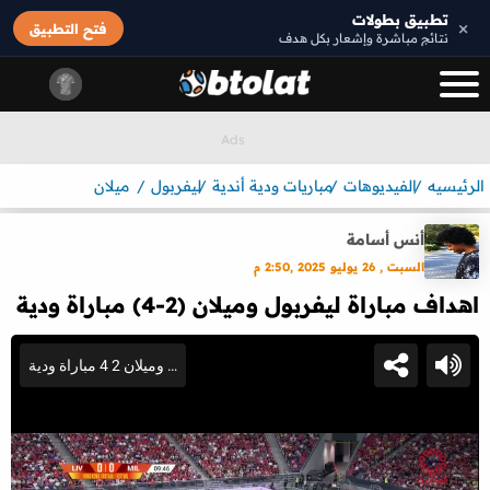
تطبيق بطولات
×
فتح التطبيق
نتائج مباشرة وإشعار بكل هدف
الرئيسيه
الفيديوهات
مباريات ودية أندية
ليفربول
ميلان
أنس أسامة
السبت , 26 يوليو 2025 ,2:50 م
اهداف مباراة ليفربول وميلان (2-4) مباراة ودية