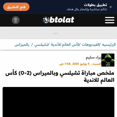
تطبيق بطولات
×
فتح التطبيق
نتائج مباشرة وإشعار بكل هدف
الرئيسيه
الفيديوهات
كأس العالم للأندية
تشيلسي
بالميراس
براء سليم
السبت , 5 يوليو 2025 ,7:58 ص
ملخص مباراة تشيلسي وبالميراس (2-0) كأس
العالم للاندية