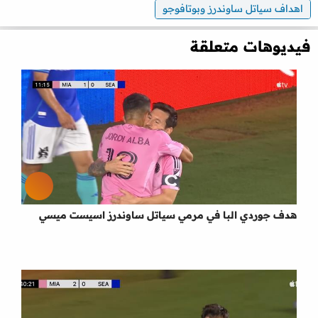
اهداف سياتل ساوندرز وبوتافوجو
فيديوهات متعلقة
هدف جوردي البا في مرمي سياتل ساوندرز اسيست ميسي