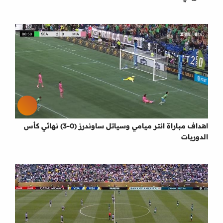
اهداف مباراة انتر ميامي وسياتل ساوندرز (0-3) نهائي كأس
الدوريات