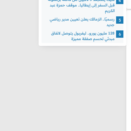
قبل السفر إلى إيطاليا.. موقف حمزة عبد
الكريم
رسميًا.. الزمالك يعلن تعيين مدير رياضي
جديد
128 مليون يورو.. ليفربول يتوصل لاتفاق
مبدئي لحسم صفقة مميزة