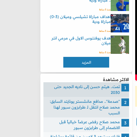
.. مباراة ودية
منذ 3 ساعة
اهداف مباراة تشيلسي وميلان (3-0)
مباراة ودية
منذ 3 ساعة
هدف يوفنتوس الاول في مرمي انتر
ميلان
منذ 3 ساعة
المزيد
الاكثر مشاهدة
تمت.. هيثم حسن إلى ناديه الجديد حتى
2030
"صدمة".. مدافع مانشستر يونايتد السابق:
محمد صلاح انتقل لـ طرابزون سبور لهذا
السبب
محمد صلاح رفض عرضاً خيالياً قبل
الانضمام إلى طرابزون سبور
فليك يستبعد 3 لاعبين من قائمة برشلونة