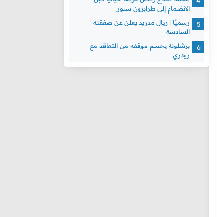
الانضمام إلى طرابزون سبور
رسميًا | ريال مدريد يعلن عن صفقته
السادسة
برشلونة يحسم موقفه من التعاقد مع
رودري