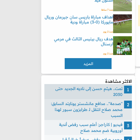
أستون فيلا
منذ 7 ساعة
اهداف مباراة باريس سان جيرمان وريال
مايوركا (0-3) مباراة ودية
منذ 2 يوم
هدف ريال بيتيس الثالث في مرمي
ارسنال
منذ 2 يوم
المزيد
الاكثر مشاهدة
تمت.. هيثم حسن إلى ناديه الجديد حتى
2030
"صدمة".. مدافع مانشستر يونايتد السابق:
محمد صلاح انتقل لـ طرابزون سبور لهذا
السبب
فيديو | كاراجر: أعلم سبب رفض أندية
أوروبية ضم محمد صلاح
محمد صلاح رفض عرضاً خيالياً قبل