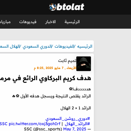
الرئيسية
الاخبار
فيديوهات
مباريا
الرئيسيه
الفيديوهات
الدوري السعودي
الهلال السع
تميم ثابت
الأربعاء , 7 مايو 2025 ,8:25 م
هدف كريم البركاوي الرائع في مرمي
هدددددف!⚽
الرائد يقلص النتيجة ويسجل هدفه الأول ⚽🔥
الرائد 1 × 2 الهلال
#دوري_روشن_السعودي
⁩
#الرائد_الهلال
⁩ | ⁦
pic.twitter.com/oxj3gohIrf
SSC
May 7, 2025
— SSC (@ssc_sports)