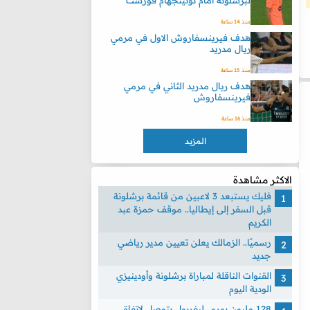
لبرشلونة امام نوتينجهام فورست
منذ 14 ساعة
هدف فيرينسفاروش الاول في مرمي
ريال مدريد
منذ 15 ساعة
هدف ريال مدريد الثاني في مرمي
فيرينسفاروش
منذ 16 ساعة
المزيد
الاكثر مشاهدة
فليك يستبعد 3 لاعبين من قائمة برشلونة
قبل السفر إلى إيطاليا.. موقف حمزة عبد
الكريم
رسميًا.. الزمالك يعلن تعيين مدير رياضي
جديد
القنوات الناقلة لمباراة برشلونة وأودينيزي
الودية اليوم
128 مليون يورو.. ليفربول يتوصل لاتفاق