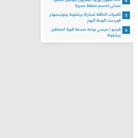
مبدئي لحسم صفقة مميزة
القنوات الناقلة لمباراة برشلونة ونوتينجهام
فورست الودية اليوم
فيديو | ميسي يوجه صدمة قوية لجماهير
برشلونة