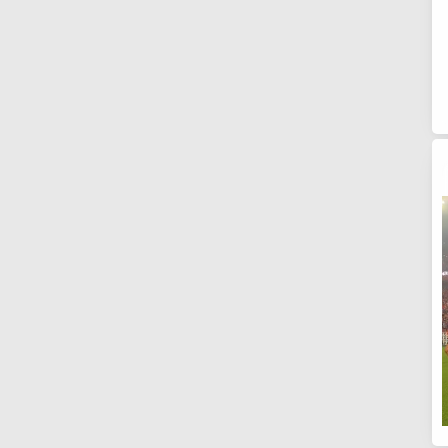
599
457
692