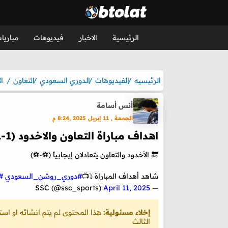
الرئيسية
الاخبار
فيديوهات
مباريا
الرئيسيه
الفيديوهات
الدوري السعودي
التعاون
ا
أنس أسامة
الجمعة , 11 إبريل 2025 ,8:24 م
اهداف مباراة التعاون والاخدود (1-1) الدوري السعودي
🔚 الأخدود والتعاون يتعادلان إيجابياً (⚽️-⚽️)
شاهد أهداف المباراة ⤵️📺
#دوري_روشن_السعودي
#
April 11, 2025
— SSC (@ssc_sports)
إخلاء مسئولية:
هذا المحتوى لم يتم انشائه او ا
الثالث