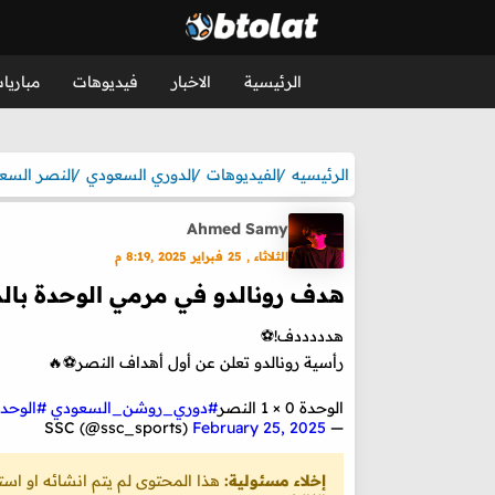
الرئيسية
الاخبار
فيديوهات
مباريا
الرئيسيه
الفيديوهات
الدوري السعودي
النصر السع
Ahmed Samy
الثلاثاء , 25 فبراير 2025 ,8:19 م
هدف رونالدو في مرمي الوحدة بال
هدددددف!⚽
رأسية رونالدو تعلن عن أول أهداف النصر⚽🔥
الوحدة 0 × 1 النصر
#دوري_روشن_السعودي
#الوحد
February 25, 2025
— SSC (@ssc_sports)
إخلاء مسئولية:
هذا المحتوى لم يتم انشائه او ا