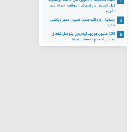
قبل السفر إلى إيطاليا.. موقف حمزة عبد
الكريم
رسميًا.. الزمالك يعلن تعيين مدير رياضي
جديد
128 مليون يورو.. ليفربول يتوصل لاتفاق
مبدئي لحسم صفقة مميزة