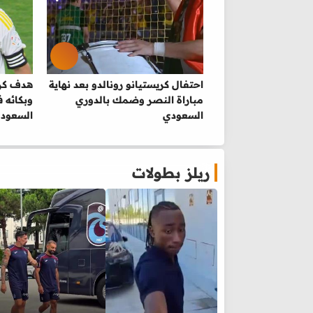
احتفال كريستيانو رونالدو بعد نهاية
هدف كري
مباراة النصر وضمك بالدوري
وبكائه 
السعودي
السعود
ريلز بطولات