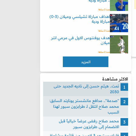
.. مباراة ودية
منذ 2 ساعة
اهداف مباراة تشيلسي وميلان (3-0)
مباراة ودية
منذ 2 ساعة
هدف يوفنتوس الاول في مرمي انتر
ميلان
منذ 2 ساعة
المزيد
الاكثر مشاهدة
تمت.. هيثم حسن إلى ناديه الجديد حتى
2030
"صدمة".. مدافع مانشستر يونايتد السابق:
محمد صلاح انتقل لـ طرابزون سبور لهذا
السبب
محمد صلاح رفض عرضاً خيالياً قبل
الانضمام إلى طرابزون سبور
فليك يستبعد 3 لاعبين من قائمة برشلونة