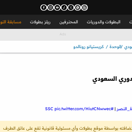
ت
البطولات والدوريات
المحترفين
ريلز بطولات
مسابقة التو
ودي
الوحدة
كريستيانو رونالدو
دوري السعودي
ة_النصر
|
#SSC
pic.twitter.com/HiutCNwwec
ستضافته بواسطة موقع بطولات وأي مسئولية قانونية تقع على عاتق الطرف