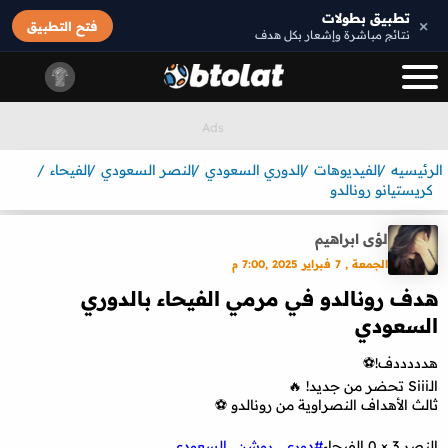
تطبيق بطولات
×
فتح التطبيق
نتائج مباشرة وإشعار بكل هدف
الرئيسيه
الفيديوهات
الدوري السعودي
النصر السعودي
الفيحاء
كريستيانو رونالدو
لؤى ابراهيم
الجمعة , 7 فبراير 2025 ,7:00 م
هدف رونالدو في مرمي الفيحاء بالدوري
السعودي
هدددددف!⚽️
الـSiii تحضر من جديد! 🔥
ثالث الأهداف النصراوية من رونالدو ⚽️
النصر 3 × 0 الفيحاء
#دوري_روشن_السعودي