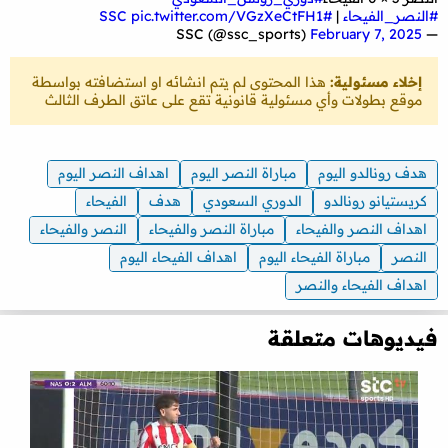
#النصر_الفيحاء
|
#SSC
pic.twitter.com/VGzXeCtFH1
February 7, 2025
— SSC (@ssc_sports)
إخلاء مسئولية:
هذا المحتوى لم يتم انشائه او استضافته بواسطة
موقع بطولات وأي مسئولية قانونية تقع على عاتق الطرف الثالث
هدف رونالدو اليوم
مباراة النصر اليوم
اهداف النصر اليوم
كريستيانو رونالدو
الدوري السعودي
هدف
الفيحاء
اهداف النصر والفيحاء
مباراة النصر والفيحاء
النصر والفيحاء
النصر
مباراة الفيحاء اليوم
اهداف الفيحاء اليوم
اهداف الفيحاء والنصر
فيديوهات متعلقة