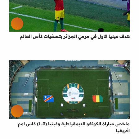
هدف غينيا الاول في مرمي الجزائر بتصفيات كأس العالم
ملخص مباراة الكونغو الديمقراطية وغينيا (3-1) كاس امم
افريقيا