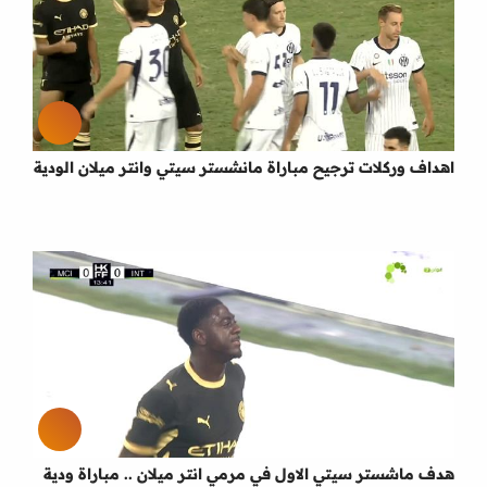
اهداف وركلات ترجيح مباراة مانشستر سيتي وانتر ميلان الودية
هدف ماشستر سيتي الاول في مرمي انتر ميلان .. مباراة ودية