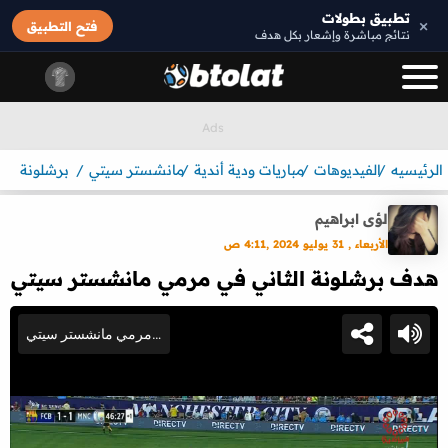
تطبيق بطولات
×
فتح التطبيق
نتائج مباشرة وإشعار بكل هدف
الرئيسيه
الفيديوهات
مباريات ودية أندية
مانشستر سيتي
برشلونة
لؤى ابراهيم
الأربعاء , 31 يوليو 2024 ,4:11 ص
هدف برشلونة الثاني في مرمي مانشستر سيتي