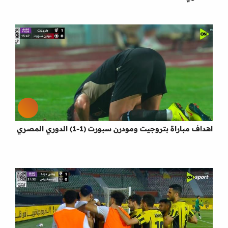
اهداف مباراة بتروجيت ومودرن سبورت (1-1) الدوري المصري