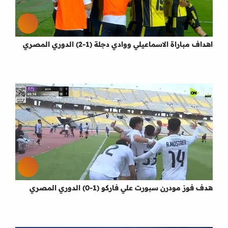
اهداف مباراة الاسماعيلي ووادي دجلة (1-2) الدوري المصري
هدف فوز مودرن سبورت علي فاركو (1-0) الدوري المصري