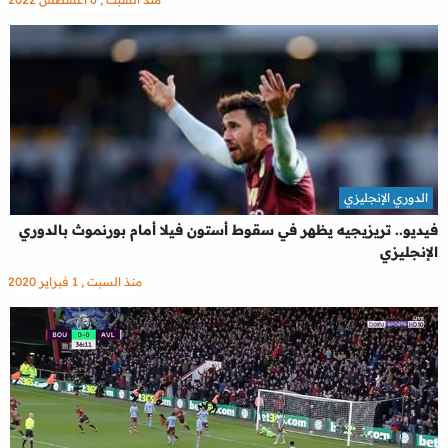
الدوري الإنجليزي
فيديو.. تريزيجيه يظهر في سقوط أستون فيلا أمام بورنموث بالدوري
الإنجليزي
منذ السبت , 1 فبراير 2020