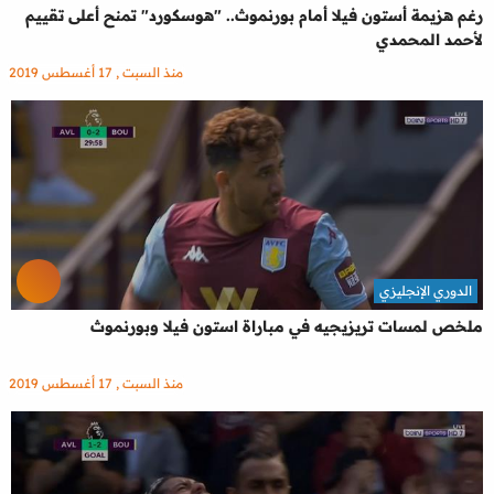
رغم هزيمة أستون فيلا أمام بورنموث.. "هوسكورد" تمنح أعلى تقييم
لأحمد المحمدي
منذ السبت , 17 أغسطس 2019
الدوري الإنجليزي
ملخص لمسات تريزيجيه في مباراة استون فيلا وبورنموث
منذ السبت , 17 أغسطس 2019