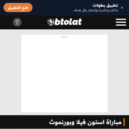
تطبيق بطولات
×
فتح التطبيق
نتائج مباشرة وإشعار بكل هدف
مباراة استون فيلا وبورنموث