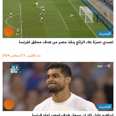
الأولمبياد
تصدي حمزة علاء الرائع ينقذ مصر من هدف محقق لفرنسا
منذ الإثنين , 5 أغسطس 2024
الأولمبياد
ابراهيم عادل كاد ان يسجل هدف لمصر امام فرنسا