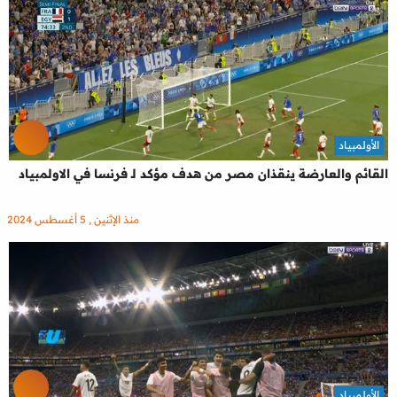
الأولمبياد
القائم والعارضة ينقذان مصر من هدف مؤكد لـ فرنسا في الاولمبياد
منذ الإثنين , 5 أغسطس 2024
الأولمبياد