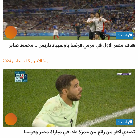
الأولمبياد
هدف مصر الاول في مرمي فرنسا باولمبياد باريس .. محمود صابر
منذ الإثنين , 5 أغسطس 2024
الأولمبياد
تصدي أكثر من رائع من حمزة علاء في مباراة مصر وفرنسا