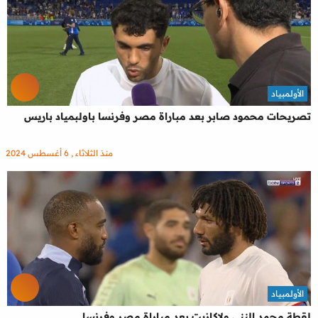
الأولمبياد
تصريحات محمود صابر بعد مباراة مصر وفرنسا باولبمياد باريس
منذ الثلاثاء , 6 أغسطس 2024
الأولمبياد
لقطة محمد النني ولاكازيت بعد مباراة مصر وفرنسا