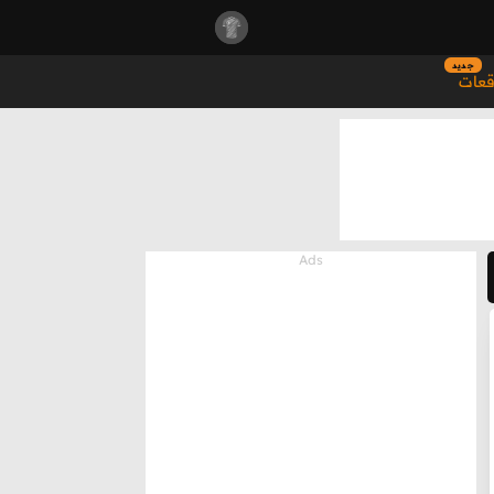
جديد
قعات