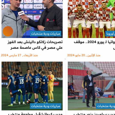
أوروبا
مباريات ودية منتخبات
قائمة كرواتيا لـ يورو 2024.. موقف
تصريحات زلاتكو داليتش بعد الفوز
علي مصر في كاس عاصمة مصر
منذ الإثنين , 20 مايو 2024
منذ الأربعاء , 27 مارس 2024
ودية منتخبات
مباريات ودية منتخبات
رب بيراميدز يزور منتخب
مدرب كرواتيا قبل مواجهة منتخب