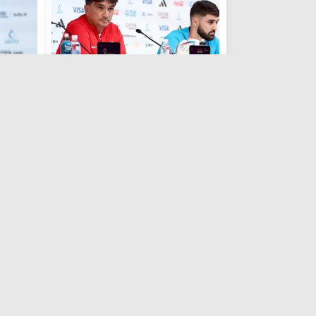
كأس العالم 2026
كأس العالم 
مدرب كرواتيا قبل مباراة اليابان: لماذا
مدرب كروا
لا نكرر ما فعلناه في 2018.. وسنواجه
يرسمون ا
ساموراي حقيقي
نخاف موا
منذ الاحد , 4 ديسمبر 2022
كأس العالم 2026
كأس العالم 