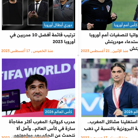
أس أمم أوروبا
دوري أبطال أوروبا
اتيا لتصفيات أمم أوروبا
ترتيب قائمة أفضل 10 مدربين في
.. استدعاء مودريتش
أوروبا 2023
تش
منذ الإثنين , 21 أغسطس 2023
منذ الخميس , 17 أغسطس 2023
2026
كأس العالم 2026
استغلينا مشاكل المغرب..
مدرب كرواتيا: المغرب أكثر مفاجأة
ة البرونزية بالنسبة لي ذهب
سارة في كأس العالم.. وآمل ألا
نتحدث عن الحكم بعد مواجهتهم
منذ السبت , 17 ديسمبر 2022
منذ الجمعة , 16 ديسمبر 2022