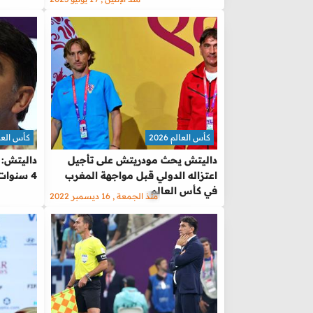
كأس العالم 2026
كأس العالم 
داليتش يحث مودريتش على تأجيل
داليتش: ا
اعتزاله الدولي قبل مواجهة المغرب
4 سنوات.. ونريد جعل شعبنا فخورًا
في كأس العالم
منذ الجمعة , 16 ديسمبر 2022