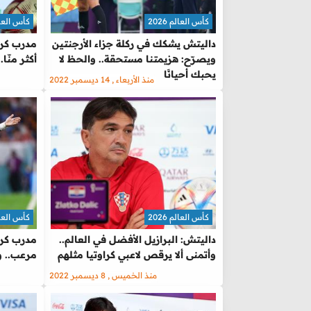
كأس العالم 2026
كأس العالم 
داليتش يشكك في ركلة جزاء الأرجنتين
مدرب كرو
ويصرّح: هزيمتنا مستحقة.. والحظ لا
أكثر منّا
يحبك أحيانًا
منذ الأربعاء , 14 ديسمبر 2022
كأس العالم 2026
كأس العالم 
داليتش: البرازيل الأفضل في العالم..
مدرب كرو
وأتمنى ألا يرقص لاعبي كراوتيا مثلهم
مرعب.. و
منذ الخميس , 8 ديسمبر 2022