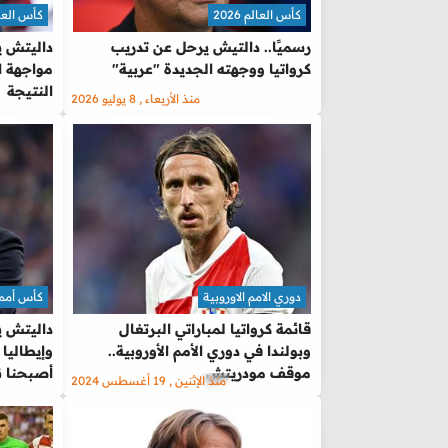
كأس العالم 2026
كأس العالم 
رسميًا.. دالتيش يرحل عن تدريب
داليتش ي
كرواتيا ووجهته الجديدة "عربية"
مواجهة ا
النتيجة
منذ الأربعاء , 8 يوليو 2026
دوري الامم الاوروبية
كأس أمم 
قائمة كرواتيا لمباراتي البرتغال
داليتش ين
وبولندا في دوري الأمم الأوروبية..
موقف مودريتش
أصبحنا ن
منذ الإثنين , 19 أغسطس 2024