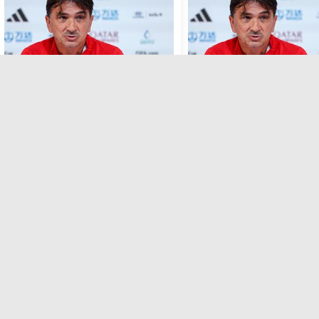
2026
كأس العالم 2026
تيا: حكام تقنية الفيديو
مدرب كرواتيا: الجولة الأخيرة ستقرر
لخطوط كما يحلو لهم.. ولا
كل شيء.. ونبحث عن الفوز أمام
جهة إسبانيا
بلجيكا
منذ الخميس , 1 ديسمبر 2022
منذ الاحد , 27 نوفمبر 2022
2026
تصفيات أوروبا لكأس العالم