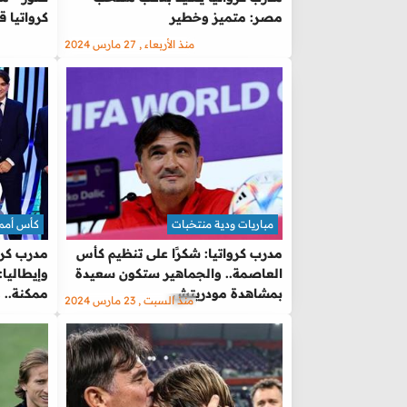
مصر: متميز وخطير
كرواتيا 
منذ الأربعاء , 27 مارس 2024
مباريات ودية منتخبات
كأس أمم 
مدرب كرواتيا: شكرًا على تنظيم كأس
مدرب كرو
العاصمة.. والجماهير ستكون سعيدة
وإيطاليا
بمشاهدة مودريتش
ممكنة.. 
منذ السبت , 23 مارس 2024