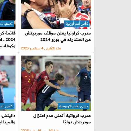
كأس أمم أوروبا
تصفيات ك
مدرب كراوتيا يعلن موقف مورديتش
قائمة كرو
من المشاركة في يورو 2024
2024
وكوفاسي
منذ الإثنين , 4 سبتمبر 2023
دوري الامم الاوروبية
كأس العالم 
مدرب كرواتيا: أتمنى عدم اعتزال
داليتش: 
مودريتش دوليًا
والميدالي
منذ الإثنين , 19 يونيو 2023