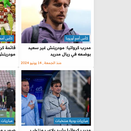
كأس أمم أوروبا
كأس أمم 
مدرب كرواتيا: مودريتش غير سعيد
بوضعه في ريال مدريد
مودريتش
منذ الجمعة , 14 يونيو 2024
مباريات ودية منتخبات
مباريات 
مدرب كرواتيا يشيد بلاعب منتخب
صور - مد