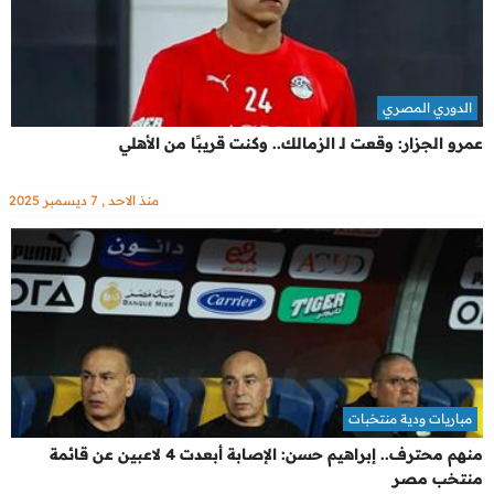
الدوري المصري
عمرو الجزار: وقعت لـ الزمالك.. وكنت قريبًا من الأهلي
منذ الاحد , 7 ديسمبر 2025
مباريات ودية منتخبات
منهم محترف.. إبراهيم حسن: الإصابة أبعدت 4 لاعبين عن قائمة
منتخب مصر