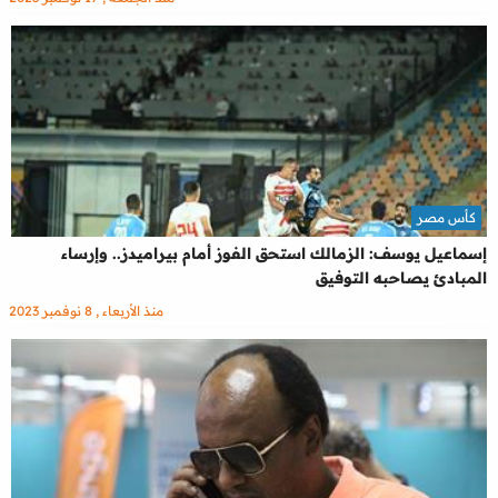
كأس مصر
إسماعيل يوسف: الزمالك استحق الفوز أمام بيراميدز.. وإرساء
المبادئ يصاحبه التوفيق
منذ الأربعاء , 8 نوفمبر 2023