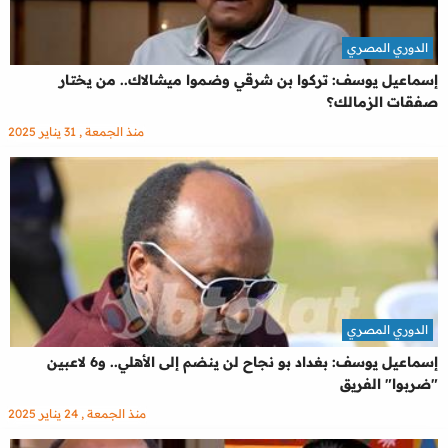
الدوري المصري
إسماعيل يوسف: تركوا بن شرقي وضموا ميشالاك.. من يختار
صفقات الزمالك؟
منذ الجمعة , 31 يناير 2025
الدوري المصري
إسماعيل يوسف: بغداد بو نجاح لن ينضم إلى الأهلي.. و6 لاعبين
"ضربوا" الفريق
منذ الجمعة , 24 يناير 2025