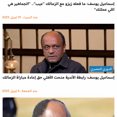
إسماعيل يوسف: ما فعله زيزو مع الزمالك "عيب".. "الجماهير هي
اللي عملتك"
منذ السبت , 19 إبريل 2025
الدوري المصري
إسماعيل يوسف: رابطة الأندية منحت الأهلي حق إعادة مباراة الزمالك
منذ الجمعة , 4 إبريل 2025