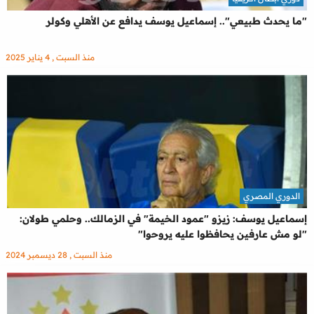
"ما يحدث طبيعي".. إسماعيل يوسف يدافع عن الأهلي وكولر
منذ السبت , 4 يناير 2025
الدوري المصري
إسماعيل يوسف: زيزو "عمود الخيمة" في الزمالك.. وحلمي طولان:
"لو مش عارفين يحافظوا عليه يروحوا"
منذ السبت , 28 ديسمبر 2024