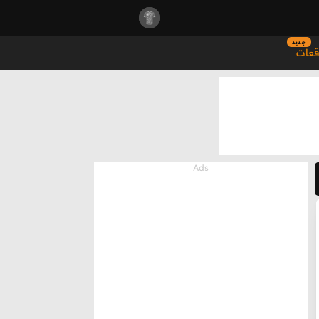
جديد
قعات