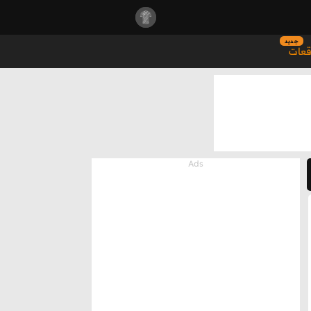
جديد
قعات