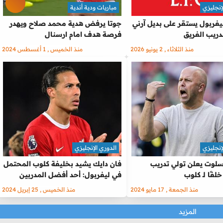
إنجليزي
مباريات ودية أندية
ليفربول يستقر على بديل آرني
جوتا يرفض هدية محمد صلاح ويهدر
ريب الفريق
فرصة هدف امام ارسنال
منذ الثلاثاء , 2 يونيو 2026
منذ الخميس , 1 أغسطس 2024
إنجليزي
الدوري الإنجليزي
 سلوت يعلن تولي تدريب
فان دايك يشيد بخليفة كلوب المحتمل
لفًا لـ كلوب
في ليفربول: أحد أفضل المدربين
منذ الجمعة , 17 مايو 2024
منذ الخميس , 25 إبريل 2024
المزيد