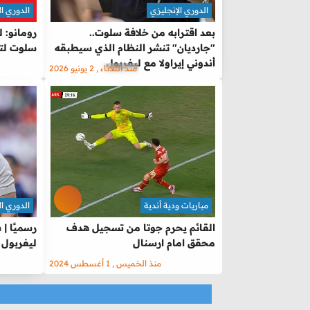
الدوري الإنجليزي
الدوري ال
بعد اقترابه من خلافة سلوت..
رومانو: 
"جارديان" تنشر النظام الذي سيطبقه
سلوت لتد
أندوني إيراولا مع ليفربول
منذ الثلاثاء , 2 يونيو 2026
مباريات ودية أندية
الدوري ال
القائم يحرم جوتا من تسجيل هدف
رسميًا |
محقق امام ارسنال
ليفربول خ
منذ الخميس , 1 أغسطس 2024